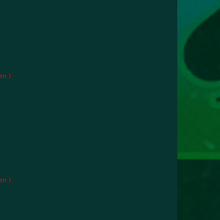
an )
an )