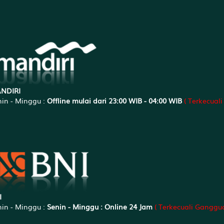
NDIRI
nin - Minggu :
Offline mulai dari 23:00 WIB - 04:00 WIB
( Terkecual
I
nin - Minggu :
Senin - Minggu : Online 24 Jam
( Terkecuali Ganggu