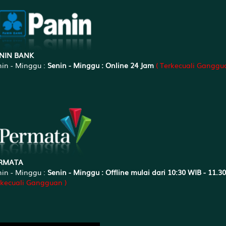
NIN BANK
nin - Minggu :
Senin - Minggu : Online 24 Jam
( Terkecuali Ganggu
RMATA
nin - Minggu :
Senin - Minggu : Offline mulai dari 10:30 WIB - 11.3
rkecuali Gangguan )