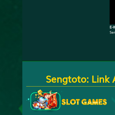
E-
Se
Sengtoto: Link 