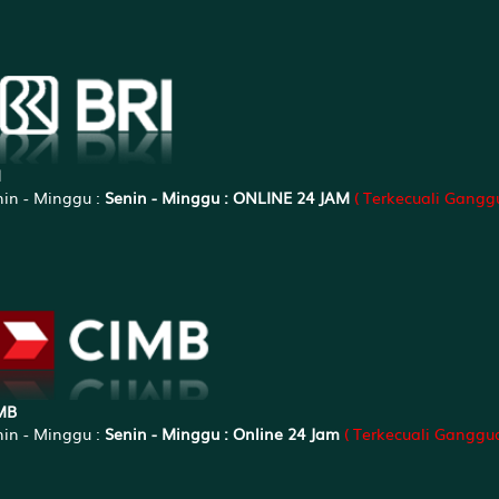
I
nin - Minggu :
Senin - Minggu : ONLINE 24 JAM
( Terkecuali Gangg
MB
nin - Minggu :
Senin - Minggu : Online 24 Jam
( Terkecuali Ganggu