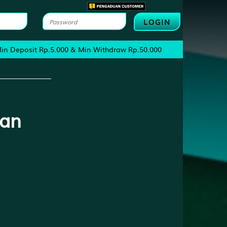
LOGIN
000 & Min Withdraw Rp.50.000
dan